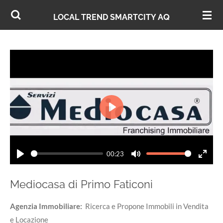
Vai
AQ
LOCAL TREND SMARTCITY
al
contenuto
principale
P
l
a
00:23
y
P
M
E
l
u
n
Mediocasa di Primo Faticoni
a
t
t
y
e
e
Agenzia Immobiliare:
Ricerca e Propone Immobili in Vendita
r
e Locazione