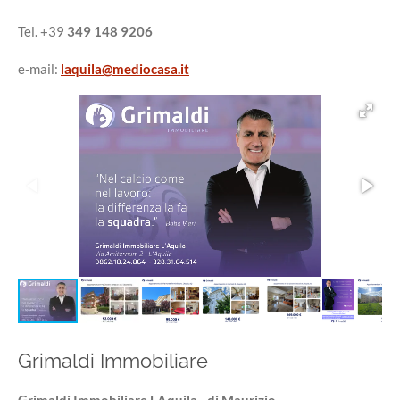
f
u
Tel. +39
349 148 9206
l
e-mail:
laquila@mediocasa.it
l
s
c
r
e
e
n
Grimaldi Immobiliare