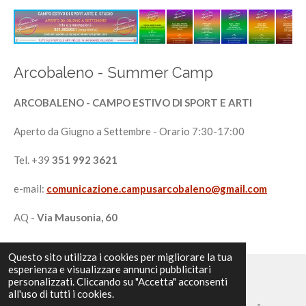
Arcobaleno - Summer Camp
ARCOBALENO -
CAMPO ESTIVO DI SPORT E ARTI
Aperto da Giugno a Settembre - Orario 7:30-17:00
Tel. +39
351 992 3621
e-mail:
comunicazione.campusarcobaleno@gmail.com
AQ -
Via Mausonia, 60
Questo sito utilizza i cookies per migliorare la tua
esperienza e visualizzare annunci pubblicitari
personalizzati. Cliccando su "Accetta" acconsenti
Tutti i diritti riservati
all'uso di tutti i cookies.