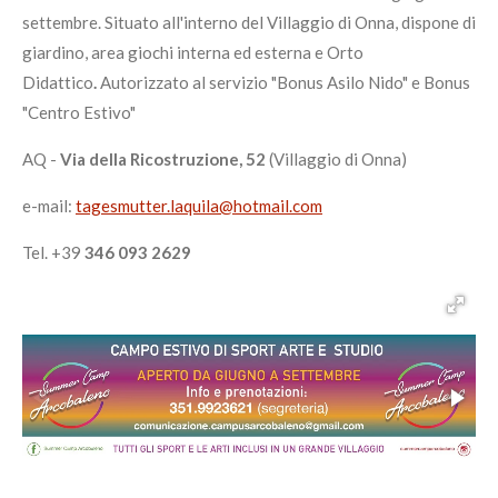
f
settembre. Situato all'interno del Villaggio di Onna, dispone di
u
giardino, area giochi interna ed esterna e Orto
l
Didattico
.
Autorizzato al servizio "Bonus Asilo Nido" e Bonus
l
"Centro Estivo"
s
c
AQ -
Via della Ricostruzione, 52
(Villaggio di Onna)
r
e
e-mail:
tagesmutter.laquila@hotmail.com
e
Tel. +39
346 093 2629
n