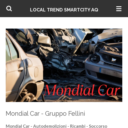
Vai
AQ
LOCAL TREND SMARTCITY
al
contenuto
principale
Mondial Car - Gruppo Fellini
Mondial Car - Autodemolizioni - Ricambi - Soccorso