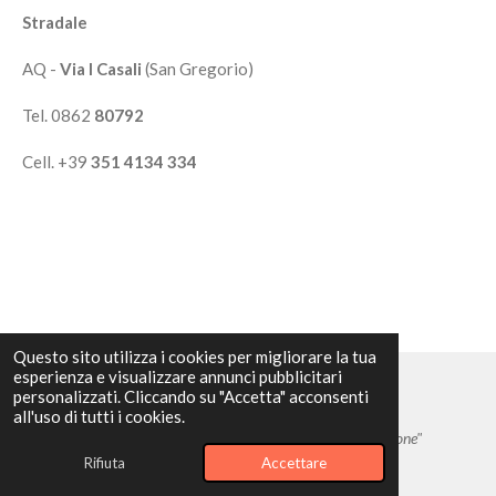
Stradale
AQ -
Via I Casali
(San Gregorio)
Tel. 0862
80792
Cell. +39
351 4134 334
Questo sito utilizza i cookies per migliorare la tua
esperienza e visualizzare annunci pubblicitari
personalizzati. Cliccando su "Accetta" acconsenti
Tutti i diritti riservati
all'uso di tutti i cookies.
© 2025 Local Trend SmartCity AQ
"Libertà è Partecipazione"
Rifiuta
Accettare