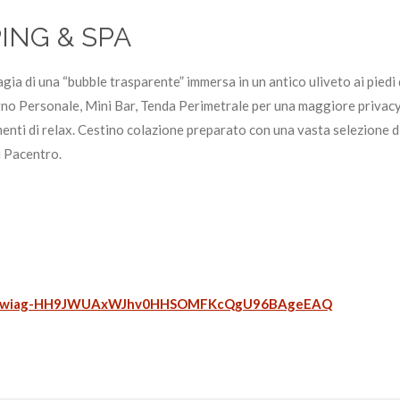
PING & SPA
agia di una “bubble trasparente” immersa in un antico uliveto ai piedi
no Personale, Mini Bar, Tenda Perimetrale per una maggiore privacy
nti di relax. Cestino colazione preparato con una vasta selezione di
i Pacentro.
ahUKEwiag-HH9JWUAxWJhv0HHSOMFKcQgU96BAgeEAQ