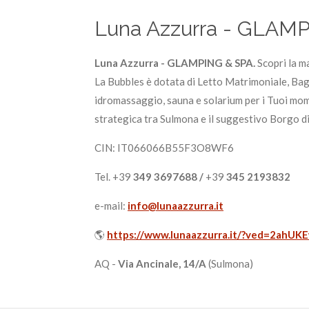
Luna Azzurra - GLAM
Luna Azzurra - GLAMPING & SPA.
Scopri la m
La Bubbles è dotata di Letto Matrimoniale, Bag
idromassaggio, sauna e solarium per i Tuoi mome
strategica tra Sulmona e il suggestivo Borgo d
CIN: IT066066B55F3O8WF6
Tel. +39
349 3697688 /
+39
345 2193832
e-mail:
info@lunaazzurra.it
🌎
https://www.lunaazzurra.it/?ved=2
AQ -
Via Ancinale, 14/A
(Sulmona)