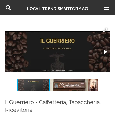
Vai
AQ
LOCAL TREND SMARTCITY
al
contenuto
principale
Il Guerriero - Caffetteria, Tabaccheria,
Ricevitoria