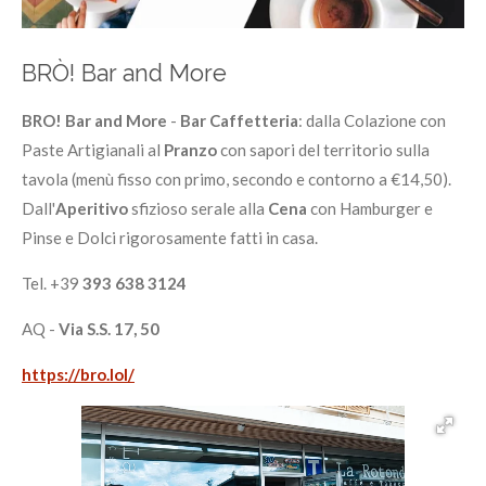
BRÒ! Bar and More
BRO! Bar and More
-
Bar Caffetteria
: dalla Colazione con
Paste Artigianali al
Pranzo
con sapori del territorio sulla
tavola (menù fisso con primo, secondo e contorno a €14,50).
Dall'
Aperitivo
sfizioso serale alla
Cena
con Hamburger e
Pinse e Dolci rigorosamente fatti in casa.
Tel. +39
393 638 3124
AQ -
Via S.S. 17, 50
https://bro.lol/