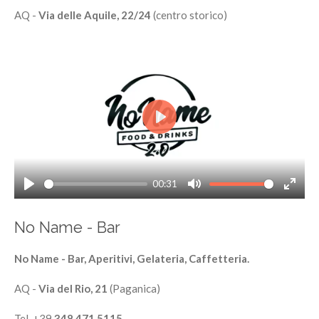
AQ -
Via delle Aquile, 22/24
(centro storico)
P
l
a
00:31
y
P
M
E
l
u
n
No Name - Bar
a
t
t
y
e
e
No Name - Bar, Aperitivi, Gelateria, Caffetteria.
r
f
AQ -
Via del Rio, 21
(Paganica)
u
Tel. +39
348 471 5115