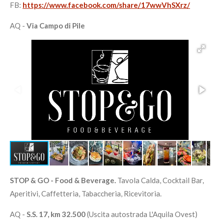
FB:
https://www.facebook.com/share/17wwVhSXrz/
AQ -
Via Campo di Pile
STOP & GO - Food & Beverage.
Tavola Calda, Cocktail Bar,
Aperitivi, Caffetteria, Tabaccheria, Ricevitoria.
AQ -
S.S. 17, km 32.500
(Uscita autostrada L'Aquila Ovest)