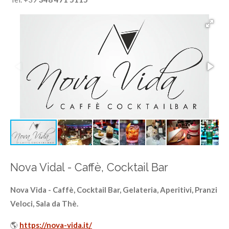
l
l
s
c
r
e
e
n
Nova Vidal - Caffè, Cocktail Bar
Nova Vida -
Caffè, Cocktail Bar, Gelateria, Aperitivi, Pranzi
Veloci, Sala da Thè.
🌎
https://nova-vida.it/