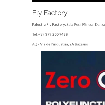
P
l
Fly Factory
a
y
Palestra Fly Factory:
Sala Pesi, Fitness, Danz
Tel. +39
379 200 9438
AQ -
Via dell'industria, 2A
Bazzano