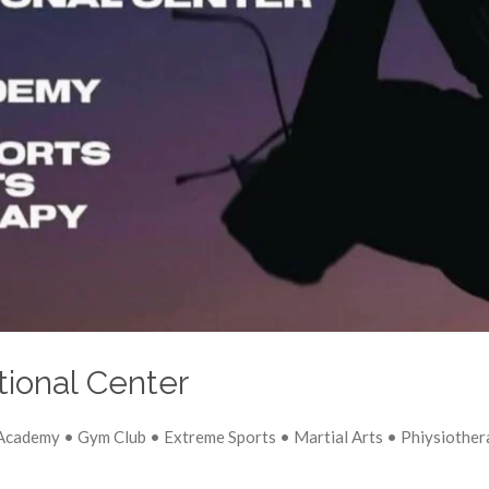
tional Center
cademy • Gym Club • Extreme Sports • Martial Arts • Phiysiother