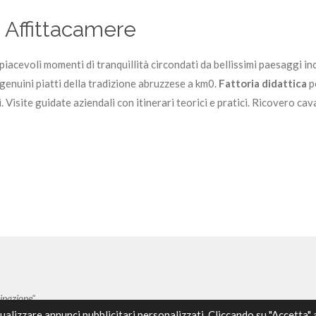
e Affittacamere
piacevoli momenti di tranquillità circondati da bellissimi paesaggi i
enuini piatti della tradizione abruzzese a km0.
Fattoria didattica
pe
i. Visite guidate aziendali con itinerari teorici e pratici. Ricovero cava
cipazione"
sualizzare annunci pubblicitari personalizzati. Cliccando su "Accetta" 