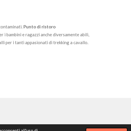
ncontaminati.
Punto di ristoro
r i bambini e ragazzi anche diversamente abili,
lli per i tanti appasionati di trekking a cavallo.
acconsenti all'uso di