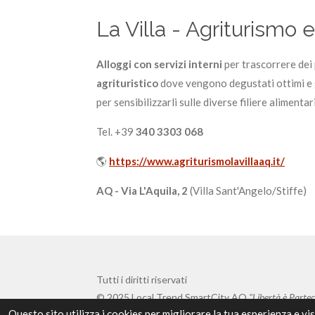
La Villa - Agriturismo 
Alloggi con servizi interni
per trascorrere dei 
agrituristico
dove vengono degustati ottimi e g
per sensibilizzarli sulle diverse filiere alimentar
Tel. +39
340 3303 068
🌎
https://www.agriturismolavillaaq.it/
AQ - Via L'Aquila, 2
(Villa Sant'Angelo/Stiffe)
Tutti i diritti riservati
© 2025 Local Trend SmartCity AQ
"Libertà è Parte
Questo sito utilizza i cookies per migliorare la tua esperienza e vi