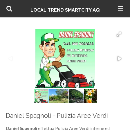
Vai
AQ
LOCAL TREND SMARTCITY
al
contenuto
principale
Daniel Spagnoli - Pulizia Aree Verdi
Daniel Spagnoli
effettua Pulizia Aree Verdi interne ed