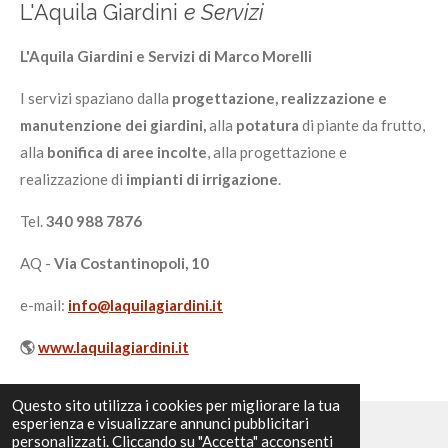
L'Aquila Giardini
e Servizi
L'Aquila Giardini e Servizi di Marco Morelli
I servizi spaziano dalla
progettazione, realizzazione e
manutenzione dei giardini,
alla
potatura
di piante da frutto,
alla
bonifica di aree incolte
, alla progettazione e
realizzazione di
impianti di irrigazione
.
Tel.
340 988 7876
AQ -
Via Costantinopoli, 10
e-mail:
info@laquilagiardini.it
🌎
www.laquilagiardini.it
Questo sito utilizza i cookies per migliorare la tua
esperienza e visualizzare annunci pubblicitari
personalizzati. Cliccando su "Accetta" acconsenti