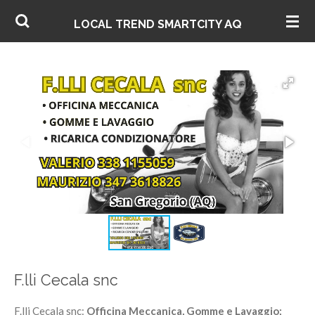
Vai
AQ
LOCAL TREND SMARTCITY
al
contenuto
principale
F.lli Cecala snc
F.lli Cecala snc:
Officina Meccanica,
Gomme e Lavaggio;