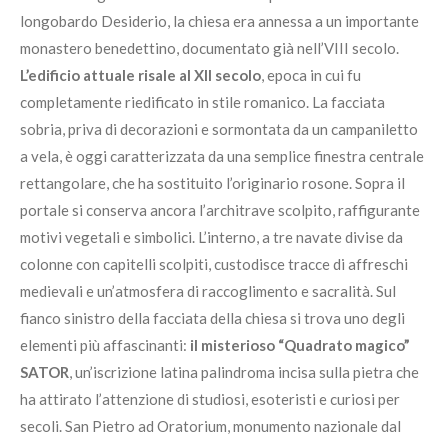
longobardo Desiderio, la chiesa era annessa a un importante
monastero benedettino, documentato già nell’VIII secolo.
L’edificio attuale risale al XII secolo
, epoca in cui fu
completamente riedificato in stile romanico. La facciata
sobria, priva di decorazioni e sormontata da un campaniletto
a vela, è oggi caratterizzata da una semplice finestra centrale
rettangolare, che ha sostituito l’originario rosone. Sopra il
portale si conserva ancora l’architrave scolpito, raffigurante
motivi vegetali e simbolici. L’interno, a tre navate divise da
colonne con capitelli scolpiti, custodisce tracce di affreschi
medievali e un’atmosfera di raccoglimento e sacralità. Sul
fianco sinistro della facciata della chiesa si trova uno degli
elementi più affascinanti:
il misterioso “Quadrato magico”
SATOR
, un’iscrizione latina palindroma incisa sulla pietra che
ha attirato l’attenzione di studiosi, esoteristi e curiosi per
secoli. San Pietro ad Oratorium, monumento nazionale dal