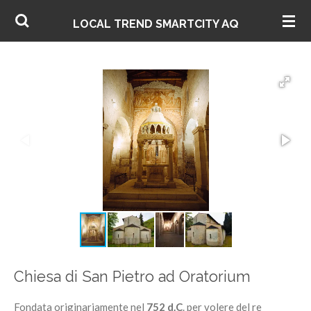
Vai
AQ
LOCAL TREND SMARTCITY
al
contenuto
principale
Chiesa di San Pietro ad Oratorium
Fondata originariamente nel
752 d.C
. per volere del re