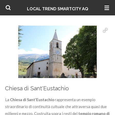
Vai
AQ
LOCAL TREND SMARTCITY
al
contenuto
principale
Chiesa di Sant'Eustachio
La
Chiesa di Sant'Eustachio
rappresenta un esempio
straordinario di continuità cultuale che attraversa quasi due
millenni e mezzo. Costruita sopra i resti del
tempio romano di