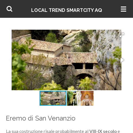
Vai
AQ
LOCAL TREND SMARTCITY
al
contenuto
principale
Eremo di San Venanzio
La sua costruzione risale probabilmente al
VIII-IX
secolo
e