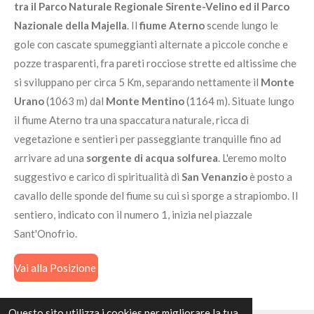
tra il Parco Naturale Regionale Sirente-Velino ed il Parco
Nazionale della Majella
. Il
fiume Aterno
scende lungo le
gole con cascate spumeggianti alternate a piccole conche e
pozze trasparenti, fra pareti rocciose strette ed altissime che
si sviluppano per circa 5 Km, separando nettamente il
Monte
Urano
(1063 m) dal
Monte Mentino
(1164 m). Situate lungo
il fiume Aterno tra una spaccatura naturale, ricca di
vegetazione e sentieri per passeggiante tranquille fino ad
arrivare ad una
sorgente di acqua solfurea
. L'eremo molto
suggestivo e carico di spiritualità di
San Venanzio
è posto a
cavallo delle sponde del fiume su cui si sporge a strapiombo. Il
sentiero, indicato con il numero 1, inizia nel piazzale
Sant'Onofrio.
Vai alla Posizione
Questo sito utilizza i cookies per migliorare la tua