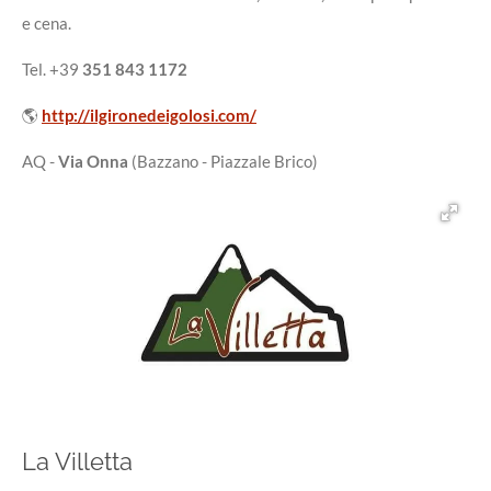
e cena.
Tel. +39
351 843 1172
🌎
http://ilgironedeigolosi.com/
AQ -
Via Onna
(Bazzano - Piazzale Brico)
La Villetta