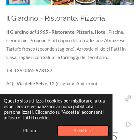
Il Giardino - Ristorante, Pizzeria
Il Giardino
dal 1965
- Ristorante, Pizzeria, Hotel.
Piscina,
Cerimonie. Propone Piatti tipici della tradizione Abruzzese,
Tartufo fresco (secondo stagione), Arrosticini, dolci Fatti in
Casa, Taglieri con Salumi e formaggi del territorio.
Tel. +39 0862
978137
AQ -
Via delle Selve, 12
(Cagnano Amiterno)
Questo sito utilizza i cookies per migliorare la tua
esperienza e visualizzare annunci pubblicitari
personalizzati. Cliccando su "Accetta" acconsenti
all'uso di tutti i cookies.
Rifiuta
Accettare