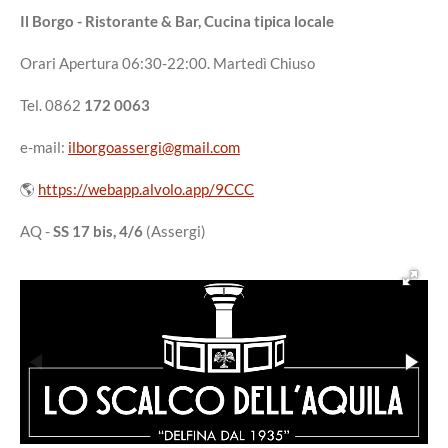
Il Borgo - Ristorante & Bar, Cucina tipica locale
Orari Apertura 06:30-22:00. Martedì Chiuso
Tel. 0862
172 0063
e-mail:
ilborgoassergi@gmail.com
🌎
https://webapp.alvolo.app/9CCC
AQ -
SS 17 bis, 4/6
(Assergi)