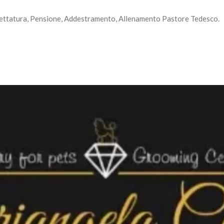
elettatura, Pensione, Addestramento, Allenamento Pastore Tedesco.