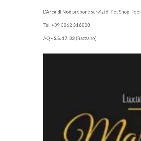
L'Arca di Noè
propone servizi di Pet Shop, To
Tel. +39 0862
316000
AQ -
S.S. 17, 33
(Bazzano)