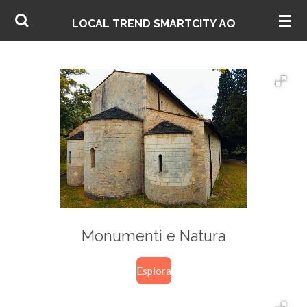
Vai
AQ
LOCAL TREND SMARTCITY
al
contenuto
principale
Monumenti e Natura
Esplora