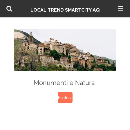
Vai
AQ
LOCAL TREND SMARTCITY
al
contenuto
principale
Monumenti e Natura
Esplora