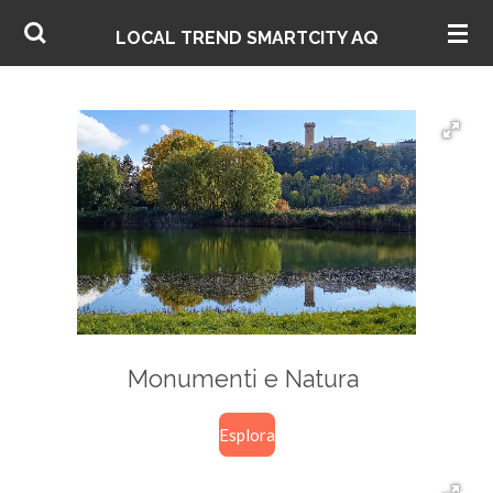
Vai
AQ
LOCAL TREND SMARTCITY
al
contenuto
principale
Monumenti e Natura
Esplora